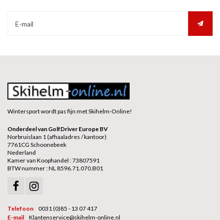
Wintersport wordt pas fijn met Skihelm-Online!
Onderdeel van GolfDriver Europe BV
Norbruislaan 1 (afhaaladres / kantoor)
7761CG Schoonebeek
Nederland
Kamer van Koophandel : 73807591
BTW nummer : NL 8596.71.070.B01
Telefoon
0031 (0)85 - 13 07 417
E-mail
Klantenservice@skihelm-online.nl