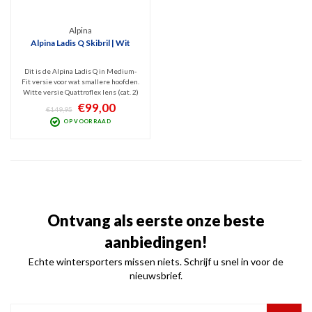
Alpina
Alpina Ladis Q Skibril | Wit
Dit is de Alpina Ladis Q in Medium-
Fit versie voor wat smallere hoofden.
Witte versie Quattroflex lens (cat. 2)
die het best presteert bij bewolkt
€99,00
€149,95
tot licht zonnig weer. Filtert
OP VOORRAAD
schadelijk UV en Infrarood en het
polariserende filter blokt
schitteringen.
Ontvang als eerste onze beste
aanbiedingen!
Echte wintersporters missen niets. Schrijf u snel in voor de
nieuwsbrief.