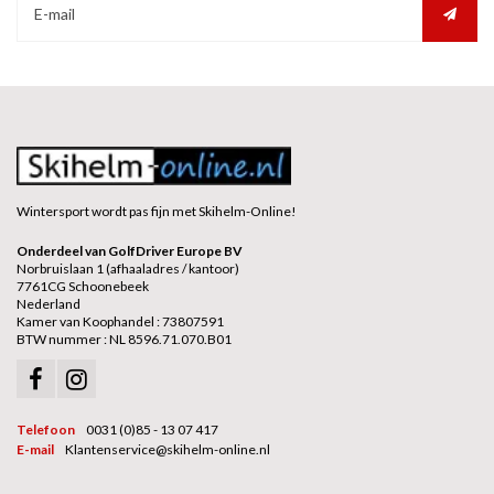
Wintersport wordt pas fijn met Skihelm-Online!
Onderdeel van GolfDriver Europe BV
Norbruislaan 1 (afhaaladres / kantoor)
7761CG Schoonebeek
Nederland
Kamer van Koophandel : 73807591
BTW nummer : NL 8596.71.070.B01
Telefoon
0031 (0)85 - 13 07 417
E-mail
Klantenservice@skihelm-online.nl