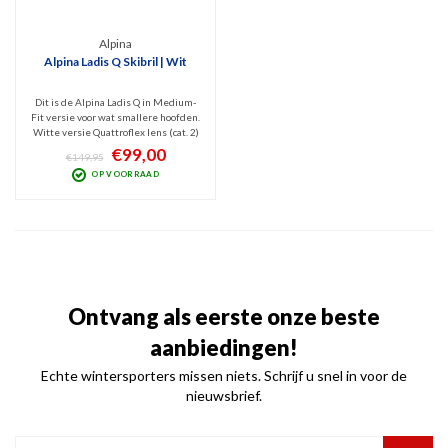
Alpina
Alpina Ladis Q Skibril | Wit
Dit is de Alpina Ladis Q in Medium-
Fit versie voor wat smallere hoofden.
Witte versie Quattroflex lens (cat. 2)
die het best presteert bij bewolkt
€99,00
€149,95
tot licht zonnig weer. Filtert
OP VOORRAAD
schadelijk UV en Infrarood en het
polariserende filter blokt
schitteringen.
Ontvang als eerste onze beste
aanbiedingen!
Echte wintersporters missen niets. Schrijf u snel in voor de
nieuwsbrief.