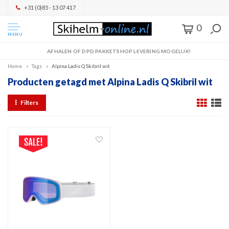
+31 (0)85 - 13 07 417
0
MENU
AFHALEN OF DPD PAKKETSHOP LEVERING MOGELIJK!
Home
Tags
Alpina Ladis Q Skibril wit
Producten getagd met Alpina Ladis Q Skibril wit
Filters