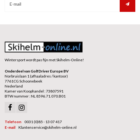
Wintersport wordt pas fijn met Skihelm-Online!
Onderdeel van GolfDriver Europe BV
Norbruislaan 1 (afhaaladres / kantoor)
7761CG Schoonebeek
Nederland
Kamer van Koophandel : 73807591
BTW nummer : NL 8596.71.070.B01
Telefoon
0031 (0)85 - 13 07 417
E-mail
Klantenservice@skihelm-online.nl