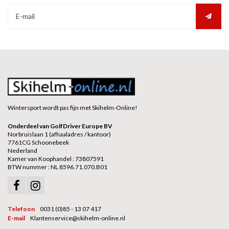
Wintersport wordt pas fijn met Skihelm-Online!
Onderdeel van GolfDriver Europe BV
Norbruislaan 1 (afhaaladres / kantoor)
7761CG Schoonebeek
Nederland
Kamer van Koophandel : 73807591
BTW nummer : NL 8596.71.070.B01
Telefoon
0031 (0)85 - 13 07 417
E-mail
Klantenservice@skihelm-online.nl