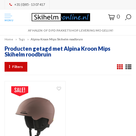
+31 (0)85 - 13 07 417
0
MENU
AFHALEN OF DPD PAKKETSHOP LEVERING MOGELIJK!
Home
Tags
Alpina Kroon Mips Skihelm roodbruin
Producten getagd met Alpina Kroon Mips
Skihelm roodbruin
Filters