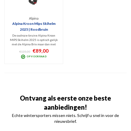
Alpina
Alpina Kroon Mips Skihelm
2025 | Roodbruin
De oudroze-bruine Alpina Kroon
MIPS Skihelm 2025 is optisch gelijk
met de Alpina Brix maar dan met
extra MIPS bescherming. Deze goed
€89,00
€135,00
ventilerende, veilige Inmold
OP VOORRAAD
skihelm weegt slechts 450 gram, is
stevig en goed verstelbaar.
Schokabsorberend door Hi-EPS.
Ontvang als eerste onze beste
aanbiedingen!
Echte wintersporters missen niets. Schrijf u snel in voor de
nieuwsbrief.