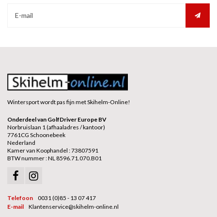
Wintersport wordt pas fijn met Skihelm-Online!
Onderdeel van GolfDriver Europe BV
Norbruislaan 1 (afhaaladres / kantoor)
7761CG Schoonebeek
Nederland
Kamer van Koophandel : 73807591
BTW nummer : NL 8596.71.070.B01
Telefoon
0031 (0)85 - 13 07 417
E-mail
Klantenservice@skihelm-online.nl