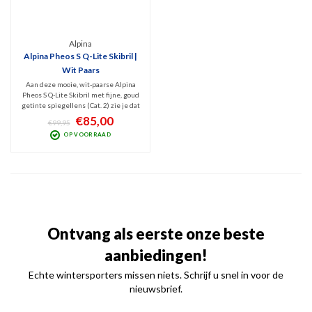
Alpina
Alpina Pheos S Q-Lite Skibril |
Wit Paars
Aan deze mooie, wit-paarse Alpina
Pheos S Q-Lite Skibril met fijne, goud
getinte spiegellens (Cat. 2) zie je dat
Alpina kwaliteitsproducten maakt.
€85,00
€99,95
Hij beschermt uw ogen tegen UV en
OP VOORRAAD
Infrarode straling en geeft optimaal
zicht bij wisselvallig weer.
Ontvang als eerste onze beste
aanbiedingen!
Echte wintersporters missen niets. Schrijf u snel in voor de
nieuwsbrief.