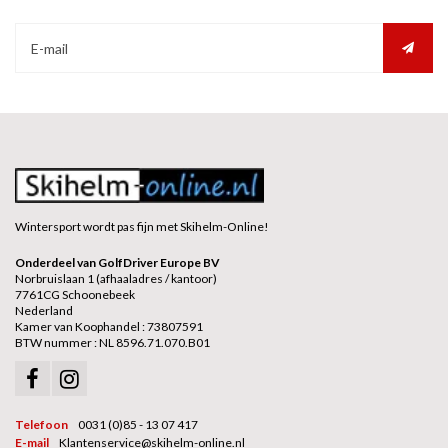
Wintersport wordt pas fijn met Skihelm-Online!
Onderdeel van GolfDriver Europe BV
Norbruislaan 1 (afhaaladres / kantoor)
7761CG Schoonebeek
Nederland
Kamer van Koophandel : 73807591
BTW nummer : NL 8596.71.070.B01
Telefoon
0031 (0)85 - 13 07 417
E-mail
Klantenservice@skihelm-online.nl