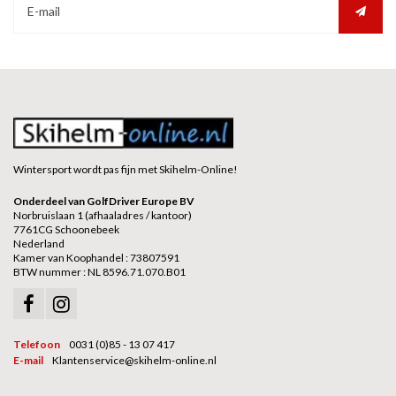
Wintersport wordt pas fijn met Skihelm-Online!
Onderdeel van GolfDriver Europe BV
Norbruislaan 1 (afhaaladres / kantoor)
7761CG Schoonebeek
Nederland
Kamer van Koophandel : 73807591
BTW nummer : NL 8596.71.070.B01
Telefoon
0031 (0)85 - 13 07 417
E-mail
Klantenservice@skihelm-online.nl