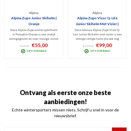
Alpina
Alpina
Alpina Zupo Junior Skihelm |
Alpina Zupo Visor Q-Lite
Oranje
Junior Skihelm Met Vizier |
Lichtblauw
Deze Alpina Zupo wintersporthelm
Deze blauwe Alpina Zupo Visor Q-
in Pumpkin-Oranje is een vrolijk
Lite Junior Skihelm met vizier is een
vormgegeven en zeer stevige Junior
stevige veilige helm die ook nog
Skihelm. Dit veilige model is erg
leuk is vormgegeven. Het geklungel
€55,00
€99,00
€69,95
€149,95
comfortabel en met zijn
met een losse skibril is dankzij het
OP VOORRAAD
OP VOORRAAD
uitneembare binnenvoering lekker
vizier voorgoed verleden tijd.
hygiënisch. Hardshell constructie
Uitgevoerd met Q-Lite vizier én
dus optimale bescherming!
Anti-Fog coating.
Ontvang als eerste onze beste
aanbiedingen!
Echte wintersporters missen niets. Schrijf u snel in voor de
nieuwsbrief.