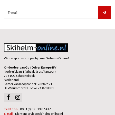
Wintersport wordt pas fijn met Skihelm-Online!
Onderdeel van GolfDriver Europe BV
Norbruislaan 1 (afhaaladres / kantoor)
7761CG Schoonebeek
Nederland
Kamer van Koophandel : 73807591
BTW nummer : NL 8596.71.070.B01
Telefoon
0031 (0)85 - 13 07 417
E-mail
Klantenservice@skihelm-online.nl