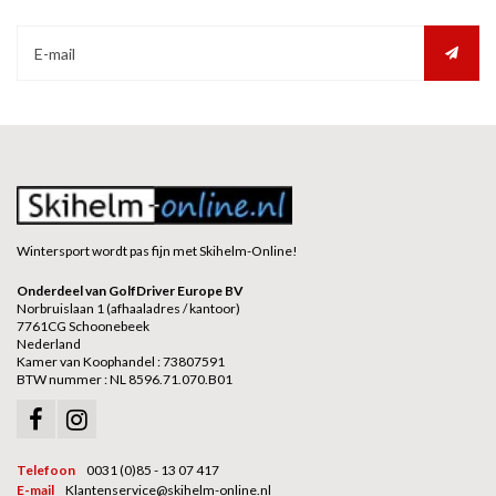
Wintersport wordt pas fijn met Skihelm-Online!
Onderdeel van GolfDriver Europe BV
Norbruislaan 1 (afhaaladres / kantoor)
7761CG Schoonebeek
Nederland
Kamer van Koophandel : 73807591
BTW nummer : NL 8596.71.070.B01
Telefoon
0031 (0)85 - 13 07 417
E-mail
Klantenservice@skihelm-online.nl