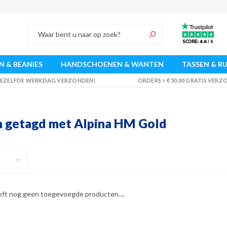
 & BEANIES
HANDSCHOENEN & WANTEN
TASSEN & R
 DEZELFDE WERKDAG VERZONDEN!
ORDERS > € 50,00 GRATIS VER
 getagd met Alpina HM Gold
eft nog geen toegevoegde producten....