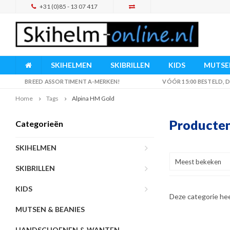
+31 (0)85 - 13 07 417
SKIHELMEN
SKIBRILLEN
KIDS
MUTSEN
BREED ASSORTIMENT A-MERKEN!
VÓÓR 15:00 BESTELD,
Home
Tags
Alpina HM Gold
Producten
Categorieën
SKIHELMEN
Meest bekeken
SKIBRILLEN
KIDS
Deze categorie he
MUTSEN & BEANIES
HANDSCHOENEN & WANTEN