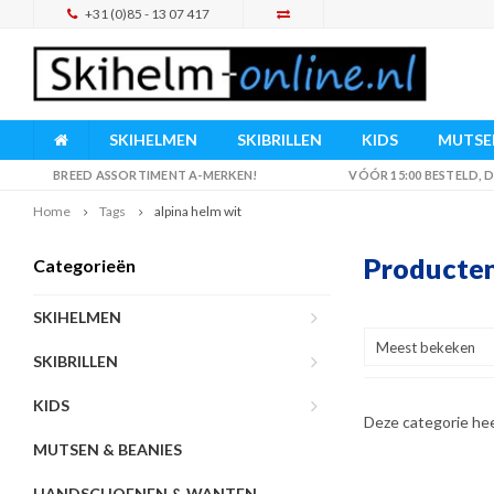
+31 (0)85 - 13 07 417
SKIHELMEN
SKIBRILLEN
KIDS
MUTSEN
BREED ASSORTIMENT A-MERKEN!
VÓÓR 15:00 BESTELD,
Home
Tags
alpina helm wit
Producten
Categorieën
SKIHELMEN
Meest bekeken
SKIBRILLEN
KIDS
Deze categorie he
MUTSEN & BEANIES
HANDSCHOENEN & WANTEN