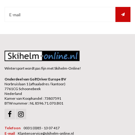
Wintersport wordt pas fijn met Skihelm-Online!
Onderdeel van GolfDriver Europe BV
Norbruislaan 1 (afhaaladres / kantoor)
7761CG Schoonebeek
Nederland
Kamer van Koophandel : 73807591
BTW nummer : NL 8596.71.070.B01
Telefoon
0031 (0)85 - 13 07 417
E-mail
Klantenservice@skihelm-online.nl