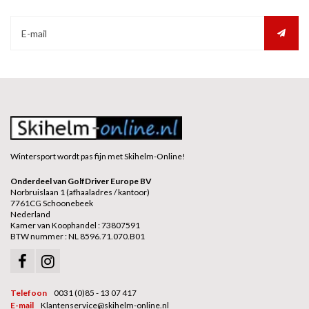
Wintersport wordt pas fijn met Skihelm-Online!
Onderdeel van GolfDriver Europe BV
Norbruislaan 1 (afhaaladres / kantoor)
7761CG Schoonebeek
Nederland
Kamer van Koophandel : 73807591
BTW nummer : NL 8596.71.070.B01
Telefoon
0031 (0)85 - 13 07 417
E-mail
Klantenservice@skihelm-online.nl