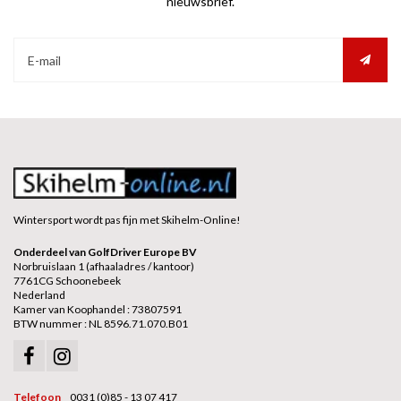
nieuwsbrief.
Wintersport wordt pas fijn met Skihelm-Online!
Onderdeel van GolfDriver Europe BV
Norbruislaan 1 (afhaaladres / kantoor)
7761CG Schoonebeek
Nederland
Kamer van Koophandel : 73807591
BTW nummer : NL 8596.71.070.B01
Telefoon
0031 (0)85 - 13 07 417