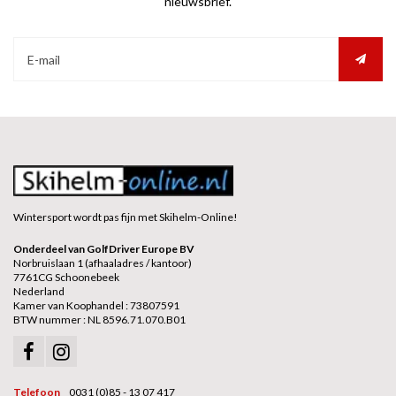
nieuwsbrief.
Wintersport wordt pas fijn met Skihelm-Online!
Onderdeel van GolfDriver Europe BV
Norbruislaan 1 (afhaaladres / kantoor)
7761CG Schoonebeek
Nederland
Kamer van Koophandel : 73807591
BTW nummer : NL 8596.71.070.B01
Telefoon
0031 (0)85 - 13 07 417