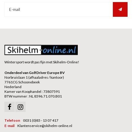
Wintersport wordt pas fijn met Skihelm-Online!
Onderdeel van GolfDriver Europe BV
Norbruislaan 1 (afhaaladres / kantoor)
7761CG Schoonebeek
Nederland
Kamer van Koophandel : 73807591
BTW nummer : NL 8596.71.070.B01
Telefoon
0031 (0)85 - 13 07 417
E-mail
Klantenservice@skihelm-online.nl