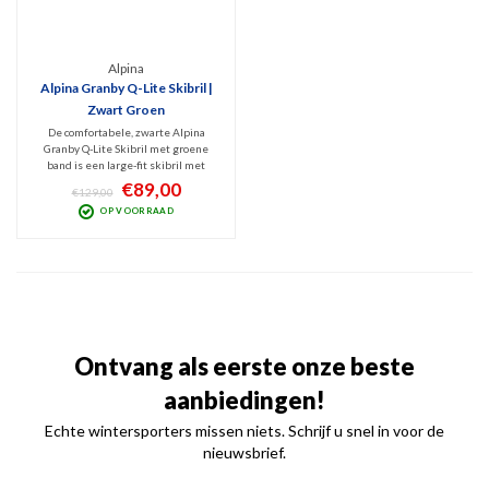
Alpina
Alpina Granby Q-Lite Skibril |
Zwart Groen
De comfortabele, zwarte Alpina
Granby Q-Lite Skibril met groene
band is een large-fit skibril met
hoogwaardige DoubleFlex Olive
€89,00
€129,00
spiegellens (Cat. 2). Goede filtering
OP VOORRAAD
van schadelijk UV en infrarood met
optimaal zicht bij licht zonnig weer.
Ontvang als eerste onze beste
aanbiedingen!
Echte wintersporters missen niets. Schrijf u snel in voor de
nieuwsbrief.