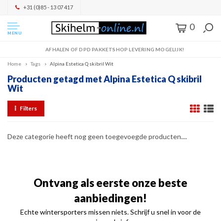
+31 (0)85 - 13 07 417
0
MENU
AFHALEN OF DPD PAKKETSHOP LEVERING MOGELIJK!
Home
Tags
Alpina Estetica Q skibril Wit
Producten getagd met Alpina Estetica Q skibril
Wit
Filters
Deze categorie heeft nog geen toegevoegde producten....
Ontvang als eerste onze beste
aanbiedingen!
Echte wintersporters missen niets. Schrijf u snel in voor de