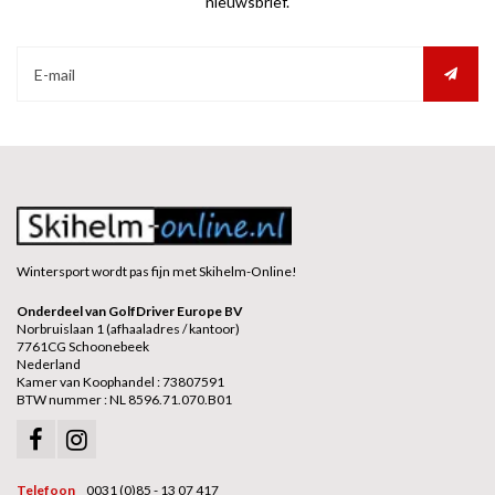
nieuwsbrief.
Wintersport wordt pas fijn met Skihelm-Online!
Onderdeel van GolfDriver Europe BV
Norbruislaan 1 (afhaaladres / kantoor)
7761CG Schoonebeek
Nederland
Kamer van Koophandel : 73807591
BTW nummer : NL 8596.71.070.B01
Telefoon
0031 (0)85 - 13 07 417