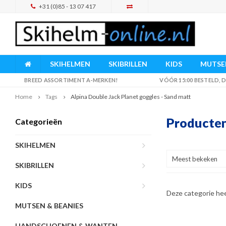
+31 (0)85 - 13 07 417
SKIHELMEN
SKIBRILLEN
KIDS
MUTSEN
BREED ASSORTIMENT A-MERKEN!
VÓÓR 15:00 BESTELD,
Home
Tags
Alpina Double Jack Planet goggles - Sand matt
Producten
Categorieën
SKIHELMEN
Meest bekeken
SKIBRILLEN
KIDS
Deze categorie he
MUTSEN & BEANIES
HANDSCHOENEN & WANTEN