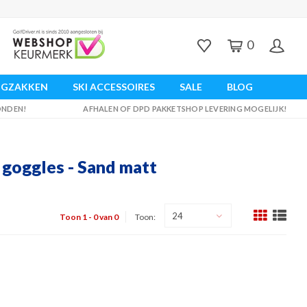
0
UGZAKKEN
SKI ACCESSOIRES
SALE
BLOG
ZONDEN!
AFHALEN OF DPD PAKKETSHOP LEVERING MOGELIJK!
 goggles - Sand matt
24
Toon 1 - 0 van 0
Toon: