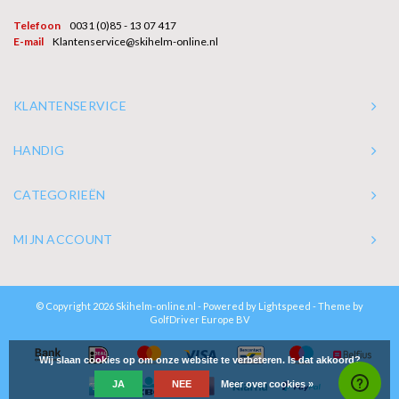
Telefoon
0031 (0)85 - 13 07 417
E-mail
Klantenservice@skihelm-online.nl
KLANTENSERVICE
HANDIG
CATEGORIEËN
MIJN ACCOUNT
© Copyright 2026 Skihelm-online.nl - Powered by
Lightspeed
- Theme by
GolfDriver Europe BV
Wij slaan cookies op om onze website te verbeteren. Is dat akkoord?
JA
NEE
Meer over cookies »