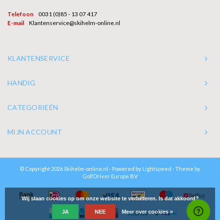
Telefoon
0031 (0)85 - 13 07 417
E-mail
Klantenservice@skihelm-online.nl
KLANTENSERVICE
HANDIG
CATEGORIEËN
MIJN ACCOUNT
© Copyright 2026 Skihelm-online.nl - Powered by
Lightspeed
- Theme by
GolfDriver Europe BV
Wij slaan cookies op om onze website te verbeteren. Is dat akkoord?
JA
NEE
Meer over cookies »