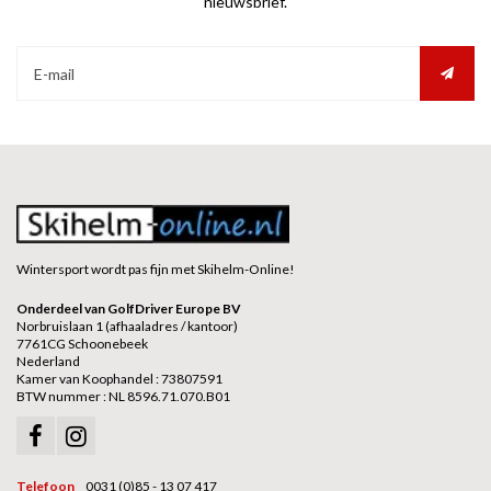
nieuwsbrief.
Wintersport wordt pas fijn met Skihelm-Online!
Onderdeel van GolfDriver Europe BV
Norbruislaan 1 (afhaaladres / kantoor)
7761CG Schoonebeek
Nederland
Kamer van Koophandel : 73807591
BTW nummer : NL 8596.71.070.B01
Telefoon
0031 (0)85 - 13 07 417