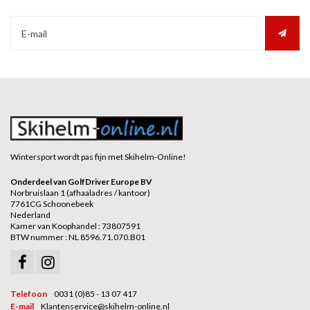
Wintersport wordt pas fijn met Skihelm-Online!
Onderdeel van GolfDriver Europe BV
Norbruislaan 1 (afhaaladres / kantoor)
7761CG Schoonebeek
Nederland
Kamer van Koophandel : 73807591
BTW nummer : NL 8596.71.070.B01
Telefoon
0031 (0)85 - 13 07 417
E-mail
Klantenservice@skihelm-online.nl