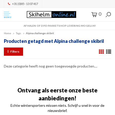
+31 (0)85 - 13 07 417
0
MENU
AFHALEN OF DPD PAKKETSHOP LEVERING MOGELIJK!
Home
Tags
Alpina challenge skibril
Producten getagd met Alpina challenge skibril
Filters
Deze categorie heeft nog geen toegevoegde producten....
Ontvang als eerste onze beste
aanbiedingen!
Echte wintersporters missen niets. Schrijf u snel in voor de
nieuwsbrief.