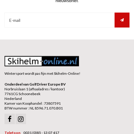
nieuwsbrief.
Wintersport wordt pas fijn met Skihelm-Online!
Onderdeel van GolfDriver Europe BV
Norbruislaan 1 (afhaaladres / kantoor)
7761CG Schoonebeek
Nederland
Kamer van Koophandel : 73807591
BTW nummer : NL 8596.71.070.B01
Telefoon
0031 (0)85 - 13 07 417