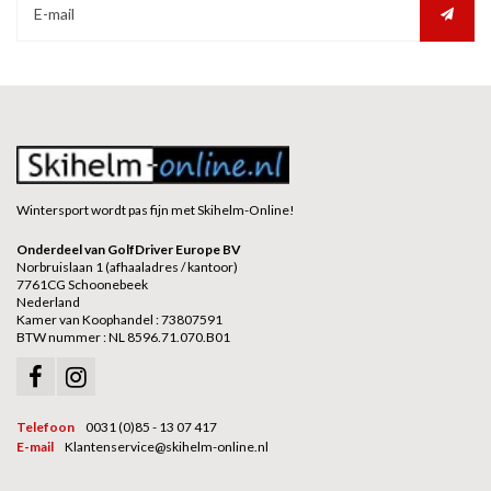
Wintersport wordt pas fijn met Skihelm-Online!
Onderdeel van GolfDriver Europe BV
Norbruislaan 1 (afhaaladres / kantoor)
7761CG Schoonebeek
Nederland
Kamer van Koophandel : 73807591
BTW nummer : NL 8596.71.070.B01
Telefoon
0031 (0)85 - 13 07 417
E-mail
Klantenservice@skihelm-online.nl