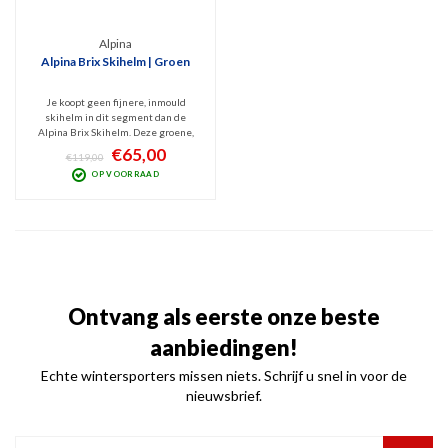
Alpina
Alpina Brix Skihelm | Groen
Je koopt geen fijnere, inmould
skihelm in dit segment dan de
Alpina Brix Skihelm. Deze groene,
goed ventilerende skihelm is licht
€65,00
€119,00
maar stevig. Hij is verstelbaar en
OP VOORRAAD
heeft een comfortabele, uitwasbare
binnen-afwerking.
Schokabsorberend dankzij Hi-EPS.
Ontvang als eerste onze beste
aanbiedingen!
Echte wintersporters missen niets. Schrijf u snel in voor de
nieuwsbrief.