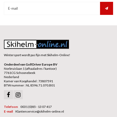
Wintersport wordt pas fijn met Skihelm-Online!
Onderdeel van GolfDriver Europe BV
Norbruislaan 1 (afhaaladres / kantoor)
7761CG Schoonebeek
Nederland
Kamer van Koophandel : 73807591
BTW nummer : NL 8596.71.070.B01
Telefoon
0031 (0)85 - 13 07 417
E-mail
Klantenservice@skihelm-online.nl