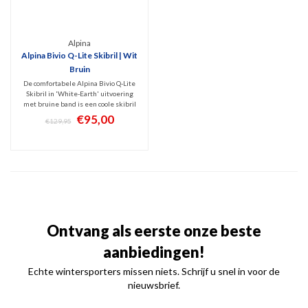
Alpina
Alpina Bivio Q-Lite Skibril | Wit
Bruin
De comfortabele Alpina Bivio Q-Lite
Skibril in 'White-Earth' uitvoering
met bruine band is een coole skibril
met hoogwaardige Mirror Gold
€95,00
€129,95
spiegellens (Cat. 2). Prima filtering
van schadelijk UV en infrarood met
optimaal zicht bij licht zonnig weer.
Ontvang als eerste onze beste
aanbiedingen!
Echte wintersporters missen niets. Schrijf u snel in voor de
nieuwsbrief.