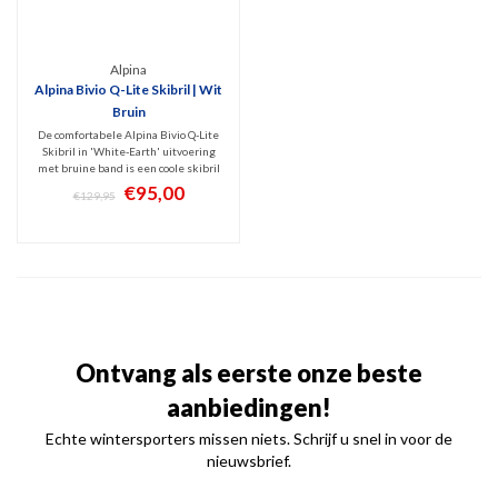
Alpina
Alpina Bivio Q-Lite Skibril | Wit
Bruin
De comfortabele Alpina Bivio Q-Lite
Skibril in 'White-Earth' uitvoering
met bruine band is een coole skibril
met hoogwaardige Mirror Gold
€95,00
€129,95
spiegellens (Cat. 2). Prima filtering
van schadelijk UV en infrarood met
optimaal zicht bij licht zonnig weer.
Ontvang als eerste onze beste
aanbiedingen!
Echte wintersporters missen niets. Schrijf u snel in voor de
nieuwsbrief.