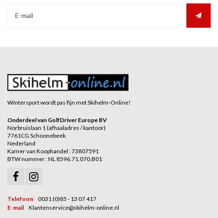
Wintersport wordt pas fijn met Skihelm-Online!
Onderdeel van GolfDriver Europe BV
Norbruislaan 1 (afhaaladres / kantoor)
7761CG Schoonebeek
Nederland
Kamer van Koophandel : 73807591
BTW nummer : NL 8596.71.070.B01
Telefoon
0031 (0)85 - 13 07 417
E-mail
Klantenservice@skihelm-online.nl