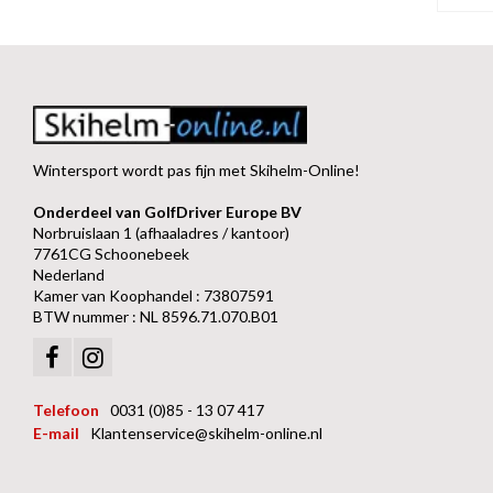
Wintersport wordt pas fijn met Skihelm-Online!
Onderdeel van GolfDriver Europe BV
Norbruislaan 1 (afhaaladres / kantoor)
7761CG Schoonebeek
Nederland
Kamer van Koophandel : 73807591
BTW nummer : NL 8596.71.070.B01
Telefoon
0031 (0)85 - 13 07 417
E-mail
Klantenservice@skihelm-online.nl