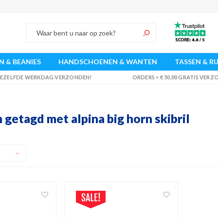
 & BEANIES
HANDSCHOENEN & WANTEN
TASSEN & R
 DEZELFDE WERKDAG VERZONDEN!
ORDERS > € 50,00 GRATIS VER
getagd met alpina big horn skibril