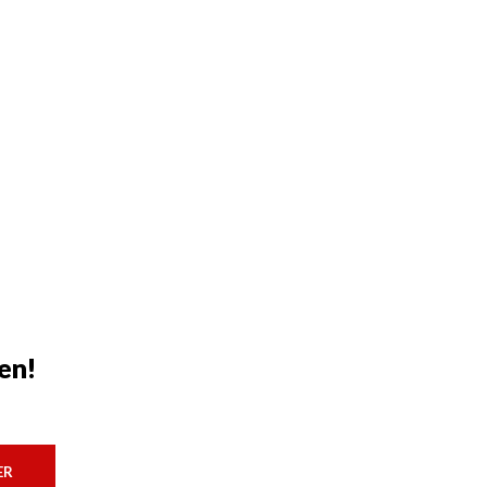
en!
ER