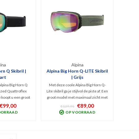
ina
Alpina
rn Q Skibril |
Alpina Big Horn Q-LITE Skibril
art
| Grijs
lpina Big Horn Q
Met deze coole Alpina Big Horn Q-
rized Quattroflex
Lite skibril ga je stijlvol de piste af. Een
) koopt u een groot
groot model met maximaal zicht met
es met zeer breed
Quattroflex Lite Mirror lens (Cat. 2).
€99,00
€89,00
€139,95
ol Freeride model
Thermoblock techniek waardoor de
OORRAAD
OP VOORRAAD
techniek waardoor
bril niet bevriest en nauwelijks
riest of beslaat.
beslaat. Erg comfortabel.