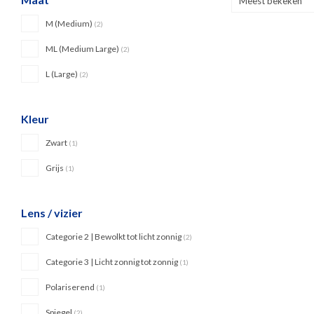
Meest bekeken
M (Medium)
(2)
ML (Medium Large)
(2)
L (Large)
(2)
Kleur
Zwart
(1)
Grijs
(1)
Lens / vizier
Categorie 2 | Bewolkt tot licht zonnig
(2)
Categorie 3 | Licht zonnig tot zonnig
(1)
Polariserend
(1)
Spiegel
(2)