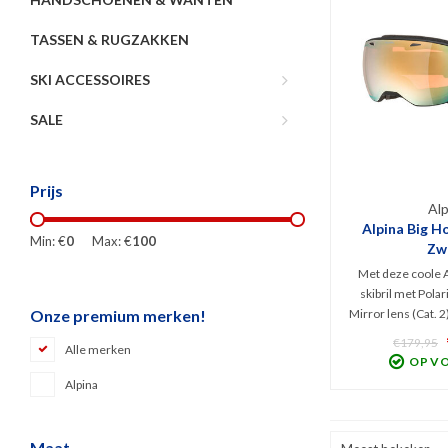
TASSEN & RUGZAKKEN
SKI ACCESSOIRES
SALE
Prijs
Alp
Alpina Big Ho
Min: €
0
Max: €
100
Zw
Met deze coole A
skibril met Pola
Mirror lens (Cat. 2
Onze premium merken!
model snow goggl
€179,95
Alle merken
zichtveld. Stijlv
OP V
met Thermoblock 
Alpina
de bril niet bev
Maat