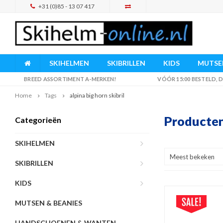
+31 (0)85 - 13 07 417
SKIHELMEN
SKIBRILLEN
KIDS
MUTSEN
BREED ASSORTIMENT A-MERKEN!
VÓÓR 15:00 BESTELD,
Home
Tags
alpina big horn skibril
Producten 
Categorieën
SKIHELMEN
Meest bekeken
SKIBRILLEN
KIDS
MUTSEN & BEANIES
HANDSCHOENEN & WANTEN