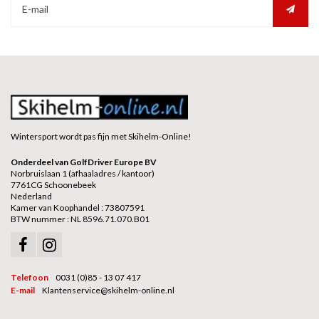
Wintersport wordt pas fijn met Skihelm-Online!
Onderdeel van GolfDriver Europe BV
Norbruislaan 1 (afhaaladres / kantoor)
7761CG Schoonebeek
Nederland
Kamer van Koophandel : 73807591
BTW nummer : NL 8596.71.070.B01
Telefoon
0031 (0)85 - 13 07 417
E-mail
Klantenservice@skihelm-online.nl