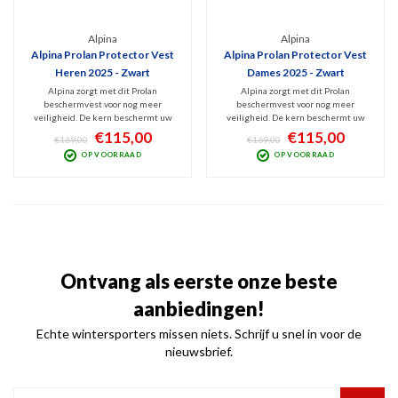
Alpina
Alpina
Alpina Prolan Protector Vest
Alpina Prolan Protector Vest
Heren 2025 - Zwart
Dames 2025 - Zwart
Alpina zorgt met dit Prolan
Alpina zorgt met dit Prolan
beschermvest voor nog meer
beschermvest voor nog meer
veiligheid. De kern beschermt uw
veiligheid. De kern beschermt uw
ruggengraat tegen ernstige
ruggengraat tegen ernstige
€115,00
€115,00
€169,00
€169,00
verwondingen bij vallen, stoten of
verwondingen bij vallen, stoten of
OP VOORRAAD
OP VOORRAAD
botsingen. Dit vest bevat Prolan wol
botsingen. Dit vest bevat Prolan wol
dat niet alleen warm, ademend en
dat niet alleen warm, ademend en
comfortabel is maar ook beschermt.
comfortabel is maar ook beschermt.
Ontvang als eerste onze beste
aanbiedingen!
Echte wintersporters missen niets. Schrijf u snel in voor de
nieuwsbrief.