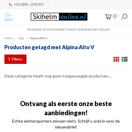
+31 (0)85 - 13 07 417
0
MENU
AFHALEN OF DPD PAKKETSHOP LEVERING MOGELIJK!
Home
Tags
Alpina Alto V
Producten getagd met Alpina Alto V
Filters
Deze categorie heeft nog geen toegevoegde producten....
Ontvang als eerste onze beste
aanbiedingen!
Echte wintersporters missen niets. Schrijf u snel in voor de
nieuwsbrief.