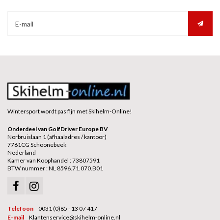
Wintersport wordt pas fijn met Skihelm-Online!
Onderdeel van GolfDriver Europe BV
Norbruislaan 1 (afhaaladres / kantoor)
7761CG Schoonebeek
Nederland
Kamer van Koophandel : 73807591
BTW nummer : NL 8596.71.070.B01
Telefoon
0031 (0)85 - 13 07 417
E-mail
Klantenservice@skihelm-online.nl