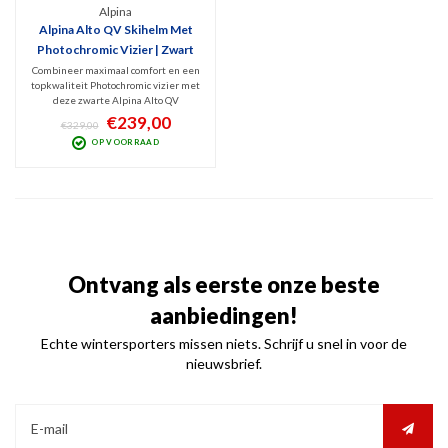
Alpina
Alpina Alto QV Skihelm Met
Photochromic Vizier | Zwart
Combineer maximaal comfort en een
topkwaliteit Photochromic vizier met
deze zwarte Alpina Alto QV
Hardshell skihelm. Optimale
€239,00
€329,00
bescherming en ventilatie en
OP VOORRAAD
optimaal zicht bij nagenoeg elk weer.
Met het TRM System sluit het vizier
naadloos aan op de helm.
Ontvang als eerste onze beste
aanbiedingen!
Echte wintersporters missen niets. Schrijf u snel in voor de
nieuwsbrief.