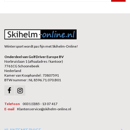
Wintersport wordt pas fijn met Skihelm-Online!
Onderdeel van GolfDriver Europe BV
Norbruislaan 1 (afhaaladres / kantoor)
7761CG Schoonebeek
Nederland
Kamer van Koophandel : 73807591
BTW nummer : NL 8596.71.070.B01
Telefoon
0031 (0)85 - 13 07 417
E-mail
Klantenservice@skihelm-online.nl
KLANTENSERVICE