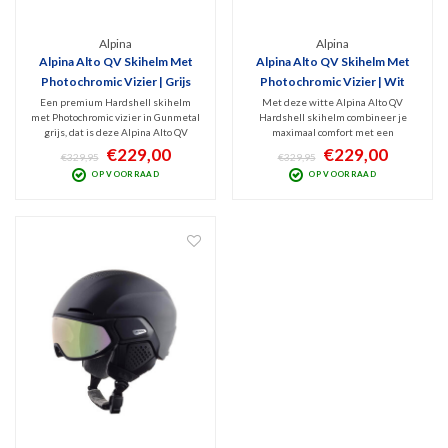
Alpina
Alpina
Alpina Alto QV Skihelm Met
Alpina Alto QV Skihelm Met
Photochromic Vizier | Grijs
Photochromic Vizier | Wit
Een premium Hardshell skihelm
Met deze witte Alpina Alto QV
met Photochromic vizier in Gunmetal
Hardshell skihelm combineer je
grijs, dat is deze Alpina Alto QV
maximaal comfort met een
skihelm. Perfect zicht bij nagenoeg
topkwaliteit Photochromic vizier.
€229,00
€229,00
€329,95
€329,95
ieder weertype, fijne ventilatie,
Optimale bescherming en ventilatie
OP VOORRAAD
OP VOORRAAD
goede bescherming én het TRM
en optimaal zicht bij nagenoeg elk
System zorgt dat het vizier naadloos
weer. Met het TRM System sluit het
aansluit op de helm
vizier naadloos aan op de helm