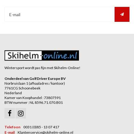
Wintersport wordt pas fijn met Skihelm-Online!
Onderdeel van GolfDriver Europe BV
Norbruislaan 1 (afhaaladres / kantoor)
7761CG Schoonebeek
Nederland
Kamer van Koophandel : 73807591
BTW nummer : NL 8596.71.070.B01
Telefoon
0031 (0)85 - 13 07 417
E-mail
Klantenservice@skihelm-online.nl