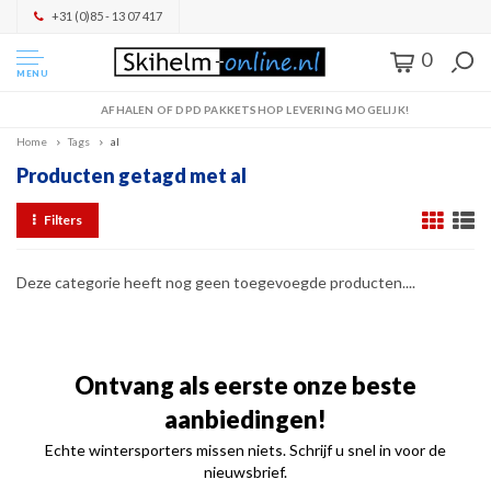
+31 (0)85 - 13 07 417
0
MENU
AFHALEN OF DPD PAKKETSHOP LEVERING MOGELIJK!
Home
Tags
al
Producten getagd met al
Filters
Deze categorie heeft nog geen toegevoegde producten....
Ontvang als eerste onze beste
aanbiedingen!
Echte wintersporters missen niets. Schrijf u snel in voor de
nieuwsbrief.