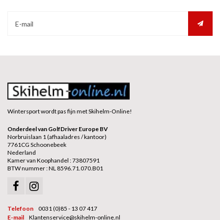
Wintersport wordt pas fijn met Skihelm-Online!
Onderdeel van GolfDriver Europe BV
Norbruislaan 1 (afhaaladres / kantoor)
7761CG Schoonebeek
Nederland
Kamer van Koophandel : 73807591
BTW nummer : NL 8596.71.070.B01
Telefoon
0031 (0)85 - 13 07 417
E-mail
Klantenservice@skihelm-online.nl