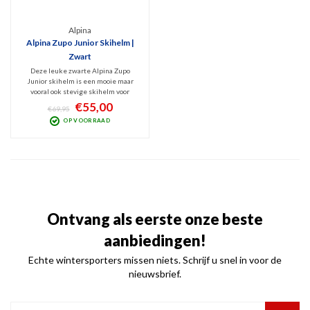
Alpina
Alpina Zupo Junior Skihelm |
Zwart
Deze leuke zwarte Alpina Zupo
Junior skihelm is een mooie maar
vooral ook stevige skihelm voor
kinderen. Comfortabel, veilig en ook
€55,00
€69,95
hygiënisch door zijn uitneembaar en
OP VOORRAAD
wasbare binnenvoering. Dit is een
Hard Shell helm dus hij biedt
optimale bescherming.
Ontvang als eerste onze beste
aanbiedingen!
Echte wintersporters missen niets. Schrijf u snel in voor de
nieuwsbrief.