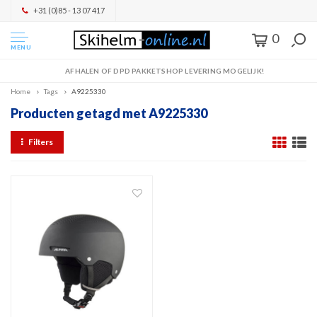
+31 (0)85 - 13 07 417
0
MENU
AFHALEN OF DPD PAKKETSHOP LEVERING MOGELIJK!
Home
Tags
A9225330
Producten getagd met A9225330
Filters