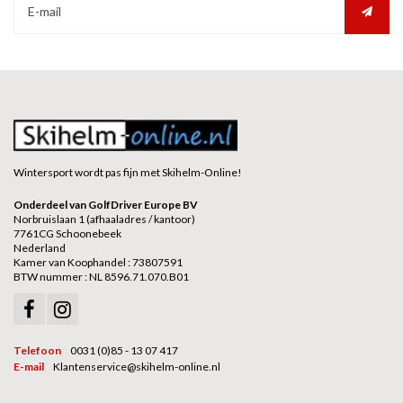
Wintersport wordt pas fijn met Skihelm-Online!
Onderdeel van GolfDriver Europe BV
Norbruislaan 1 (afhaaladres / kantoor)
7761CG Schoonebeek
Nederland
Kamer van Koophandel : 73807591
BTW nummer : NL 8596.71.070.B01
Telefoon
0031 (0)85 - 13 07 417
E-mail
Klantenservice@skihelm-online.nl