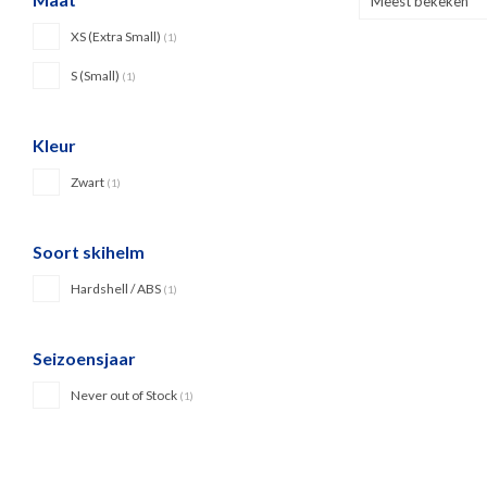
Meest bekeken
XS (Extra Small)
(1)
S (Small)
(1)
Kleur
Zwart
(1)
Soort skihelm
Hardshell / ABS
(1)
Seizoensjaar
Never out of Stock
(1)