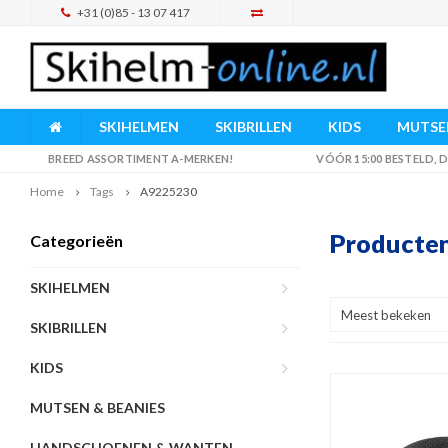
+31 (0)85 - 13 07 417
SKIHELMEN
SKIBRILLEN
KIDS
MUTSEN
BREED ASSORTIMENT A-MERKEN!
VÓÓR 15:00 BESTELD,
Home
Tags
A9225230
Producte
Categorieën
SKIHELMEN
Meest bekeken
SKIBRILLEN
KIDS
MUTSEN & BEANIES
HANDSCHOENEN & WANTEN