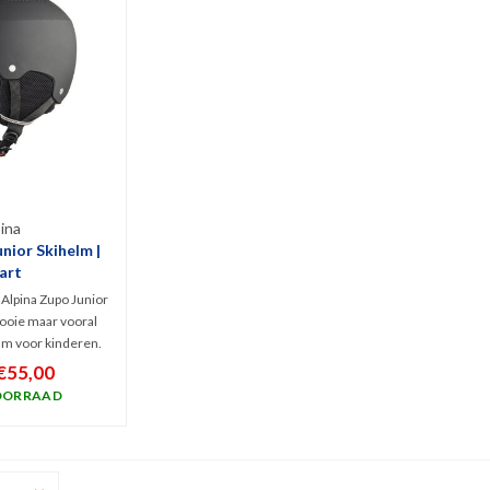
ina
nior Skihelm |
art
Alpina Zupo Junior
ooie maar vooral
lm voor kinderen.
g en ook hygiënisch
€55,00
mbaar en wasbare
OORRAAD
 is een Hard Shell
biedt optimale
rming.