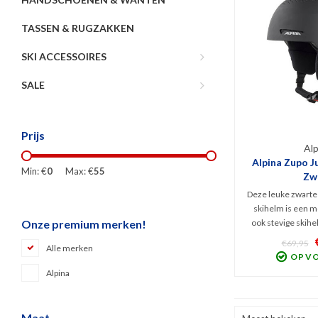
TASSEN & RUGZAKKEN
SKI ACCESSOIRES
SALE
Prijs
Alp
Alpina Zupo Ju
Min: €
0
Max: €
55
Zw
Deze leuke zwarte 
skihelm is een m
ook stevige skihe
Onze premium merken!
Comfortabel, veili
€69,95
Alle merken
door zijn uitnee
OP V
binnenvoering. Dit
Alpina
helm dus hij 
besche
Maat