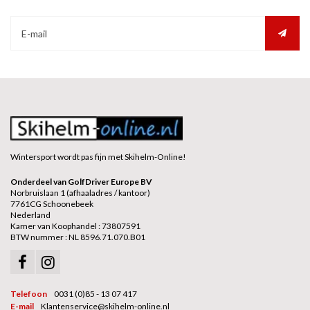
Wintersport wordt pas fijn met Skihelm-Online!
Onderdeel van GolfDriver Europe BV
Norbruislaan 1 (afhaaladres / kantoor)
7761CG Schoonebeek
Nederland
Kamer van Koophandel : 73807591
BTW nummer : NL 8596.71.070.B01
Telefoon
0031 (0)85 - 13 07 417
E-mail
Klantenservice@skihelm-online.nl