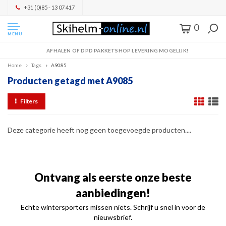
+31 (0)85 - 13 07 417
0
MENU
AFHALEN OF DPD PAKKETSHOP LEVERING MOGELIJK!
Home
Tags
A9085
Producten getagd met A9085
Filters
Deze categorie heeft nog geen toegevoegde producten....
Ontvang als eerste onze beste
aanbiedingen!
Echte wintersporters missen niets. Schrijf u snel in voor de
nieuwsbrief.