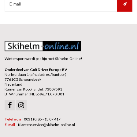
Wintersport wordt pas fijn met Skihelm-Online!
Onderdeel van GolfDriver Europe BV
Norbruislaan 1 (afhaaladres / kantoor)
7761CG Schoonebeek
Nederland
Kamer van Koophandel : 73807591
BTW nummer : NL 8596.71.070.B01
Telefoon
0031 (0)85 - 13 07 417
E-mail
Klantenservice@skihelm-online.nl