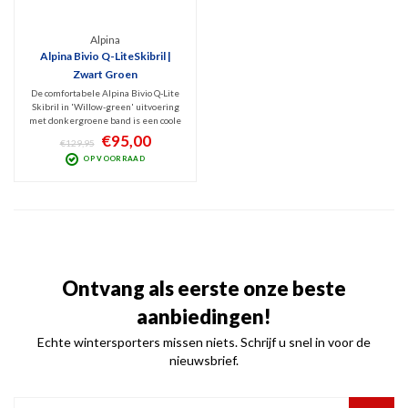
Alpina
Alpina Bivio Q-LiteSkibril |
Zwart Groen
De comfortabele Alpina Bivio Q-Lite
Skibril in 'Willow-green' uitvoering
met donkergroene band is een coole
skibril met hoogwaardige Mirror
€95,00
€129,95
Gold spiegellens (Cat. 2). Prima
OP VOORRAAD
filtering van schadelijk UV en
infrarood met optimaal zicht bij licht
zonnig weer.
Ontvang als eerste onze beste
aanbiedingen!
Echte wintersporters missen niets. Schrijf u snel in voor de
nieuwsbrief.