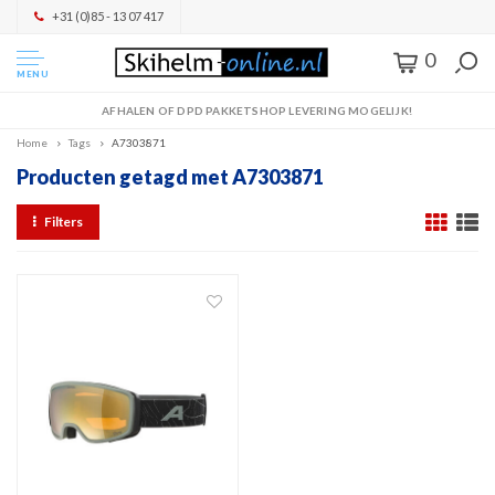
+31 (0)85 - 13 07 417
0
MENU
AFHALEN OF DPD PAKKETSHOP LEVERING MOGELIJK!
Home
Tags
A7303871
Producten getagd met A7303871
Filters