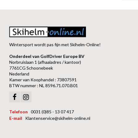
Wintersport wordt pas fijn met Skihelm-Online!
Onderdeel van GolfDriver Europe BV
Norbruislaan 1 (afhaaladres / kantoor)
7761CG Schoonebeek
Nederland
Kamer van Koophandel : 73807591
BTW nummer : NL 8596.71.070.B01
Telefoon
0031 (0)85 - 13 07 417
E-mail
Klantenservice@skihelm-online.nl