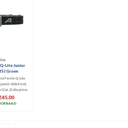
ina
 Q-Lite Junior
25 | Groen
na Fernie Q-Lite
junior skibril met
 (Cat. 2) die prima
 schadelijk UV en
€45,00
aal zicht geeft bij
OORRAAD
ht zonnig weer.
sporters van 10-14
ar.