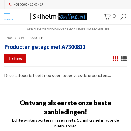
+31 (0)85 - 13 07 417
0
MENU
AFHALEN OF DPD PAKKETSHOP LEVERING MOGELIJK!
Home
Tags
A7300811
Producten getagd met A7300811
Filters
Deze categorie heeft nog geen toegevoegde producten....
Ontvang als eerste onze beste
aanbiedingen!
Echte wintersporters missen niets. Schrijf u snel in voor de
nieuwsbrief.