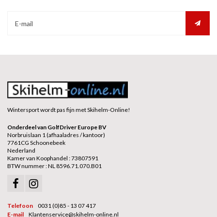
Wintersport wordt pas fijn met Skihelm-Online!
Onderdeel van GolfDriver Europe BV
Norbruislaan 1 (afhaaladres / kantoor)
7761CG Schoonebeek
Nederland
Kamer van Koophandel : 73807591
BTW nummer : NL 8596.71.070.B01
Telefoon
0031 (0)85 - 13 07 417
E-mail
Klantenservice@skihelm-online.nl