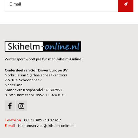
Wintersport wordt pas fijn met Skihelm-Online!
Onderdeel van GolfDriver Europe BV
Norbruislaan 1 (afhaaladres / kantoor)
7761CG Schoonebeek
Nederland
Kamer van Koophandel : 73807591
BTW nummer : NL 8596.71.070.B01
Telefoon
0031 (0)85 - 13 07 417
E-mail
Klantenservice@skihelm-online.nl