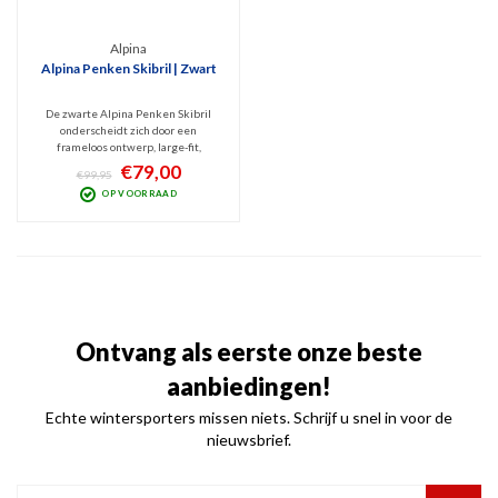
Alpina
Alpina Penken Skibril | Zwart
De zwarte Alpina Penken Skibril
onderscheidt zich door een
frameloos ontwerp, large-fit,
cilindrische vorm, frameventilatie en
€79,00
€99,95
categorie 3 spiegellens. Dit model
OP VOORRAAD
biedt goed zicht bij zonnig weer en
beschermd tegen schadelijke UV- en
infraroodstraling.
Ontvang als eerste onze beste
aanbiedingen!
Echte wintersporters missen niets. Schrijf u snel in voor de
nieuwsbrief.