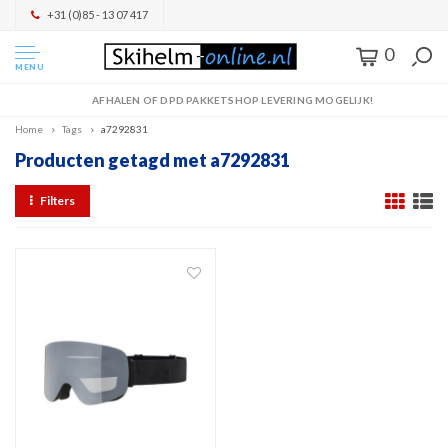
+31 (0)85 - 13 07 417
0
MENU
AFHALEN OF DPD PAKKETSHOP LEVERING MOGELIJK!
Home
Tags
a7292831
Producten getagd met a7292831
Filters