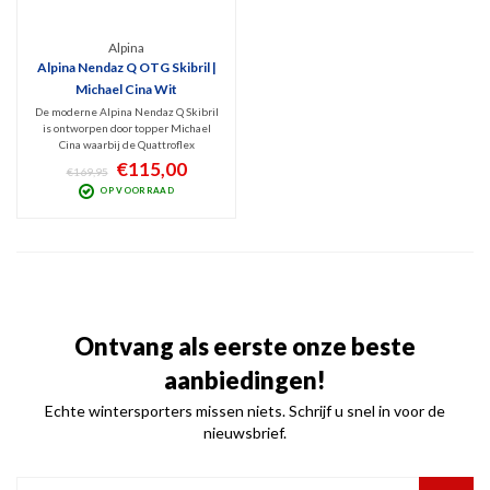
Alpina
Alpina Nendaz Q OTG Skibril |
Michael Cina Wit
De moderne Alpina Nendaz Q Skibril
is ontworpen door topper Michael
Cina waarbij de Quattroflex
spiegellens in dit model (Cat. 2).
€115,00
€169,95
zorgt voor extra contrastrijk beeld.
OP VOORRAAD
Deze lens heeft ook een Polarized
coating die schitteringen filtert en IR
blokt!
Ontvang als eerste onze beste
aanbiedingen!
Echte wintersporters missen niets. Schrijf u snel in voor de
nieuwsbrief.