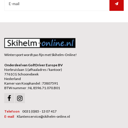
Wintersport wordt pas fijn met Skihelm-Online!
Onderdeel van GolfDriver Europe BV
Norbruislaan 1 (afhaaladres / kantoor)
7761CG Schoonebeek
Nederland
Kamer van Koophandel : 73807591
BTW nummer : NL 8596.71.070.B01
Telefoon
0031 (0)85 - 13 07 417
E-mail
Klantenservice@skihelm-online.nl