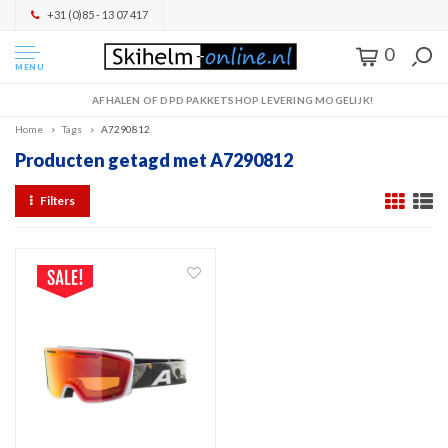
+31 (0)85 - 13 07 417
0
MENU
AFHALEN OF DPD PAKKETSHOP LEVERING MOGELIJK!
Home
Tags
A7290812
Producten getagd met A7290812
Filters