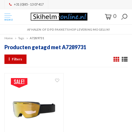
+31 (0)85 - 13 07 417
0
MENU
AFHALEN OF DPD PAKKETSHOP LEVERING MOGELIJK!
Home
Tags
A7289731
Producten getagd met A7289731
Filters