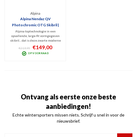
Alpina
Alpina Nendaz QV
Photochromic OTG Skibril |
Zwart
Alpina toptechnologie in een
opvallende, large-fit vormgegeven
skibril... dat is deze zwarte moderne
Alpina Nendaz QV Skibril. Fijne OTG
€149,00
€219,95
wintersport goggles met luxe, mee
OP VOORRAAD
kleurende Photochromic spiegellens
en polariserend filter tegen
schitteringen.
Ontvang als eerste onze beste
aanbiedingen!
Echte wintersporters missen niets. Schrijf u snel in voor de
nieuwsbrief.