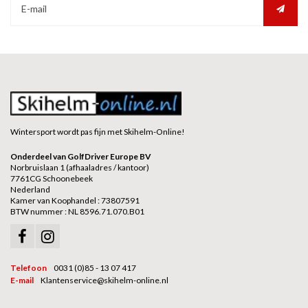
Wintersport wordt pas fijn met Skihelm-Online!
Onderdeel van GolfDriver Europe BV
Norbruislaan 1 (afhaaladres / kantoor)
7761CG Schoonebeek
Nederland
Kamer van Koophandel : 73807591
BTW nummer : NL 8596.71.070.B01
Telefoon
0031 (0)85 - 13 07 417
E-mail
Klantenservice@skihelm-online.nl