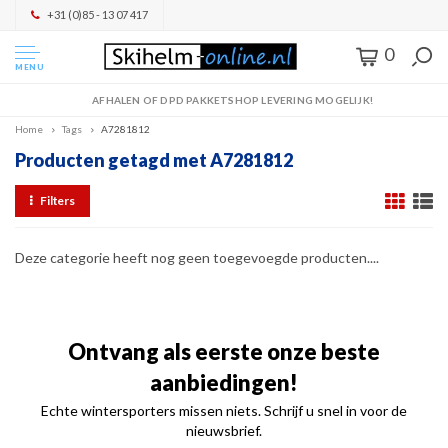
+31 (0)85 - 13 07 417
0
MENU
AFHALEN OF DPD PAKKETSHOP LEVERING MOGELIJK!
Home
Tags
A7281812
Producten getagd met A7281812
Filters
Deze categorie heeft nog geen toegevoegde producten....
Ontvang als eerste onze beste
aanbiedingen!
Echte wintersporters missen niets. Schrijf u snel in voor de
nieuwsbrief.