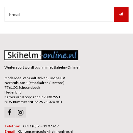
Wintersport wordt pas fijn met Skihelm-Online!
Onderdeel van GolfDriver Europe BV
Norbruislaan 1 (afhaaladres / kantoor)
7761CG Schoonebeek
Nederland
Kamer van Koophandel : 73807591
BTW nummer : NL 8596.71.070.B01
Telefoon
0031 (0)85 - 13 07 417
E-mail
Klantenservice@skihelm-online.nl