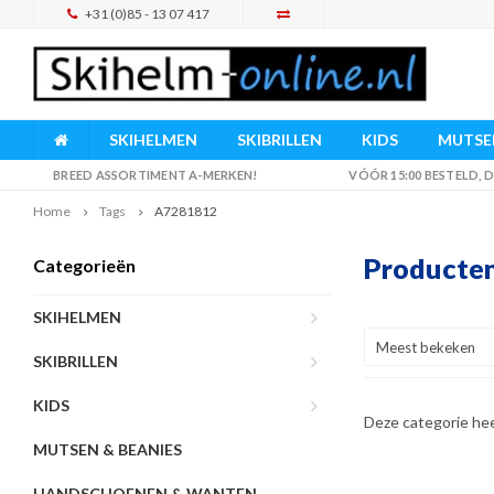
+31 (0)85 - 13 07 417
SKIHELMEN
SKIBRILLEN
KIDS
MUTSEN
BREED ASSORTIMENT A-MERKEN!
VÓÓR 15:00 BESTELD,
Home
Tags
A7281812
Producte
Categorieën
SKIHELMEN
Meest bekeken
SKIBRILLEN
KIDS
Deze categorie he
MUTSEN & BEANIES
HANDSCHOENEN & WANTEN