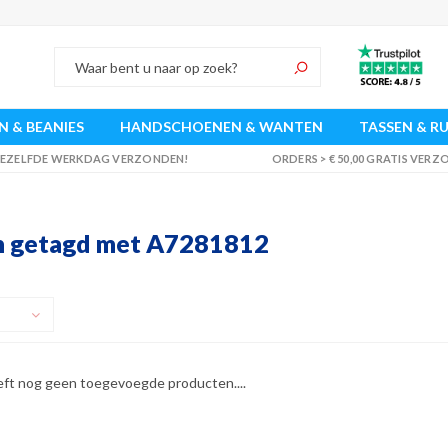
 & BEANIES
HANDSCHOENEN & WANTEN
TASSEN & R
 DEZELFDE WERKDAG VERZONDEN!
ORDERS > € 50,00 GRATIS VER
n getagd met A7281812
eft nog geen toegevoegde producten....