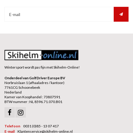
Wintersport wordt pas fijn met Skihelm-Online!
Onderdeel van GolfDriver Europe BV
Norbruislaan 1 (afhaaladres / kantoor)
7761CG Schoonebeek
Nederland
Kamer van Koophandel : 73807591
BTW nummer : NL 8596.71.070.B01
Telefoon
0031 (0)85 - 13 07 417
E-mail
Klantenservice@skihelm-online.nl