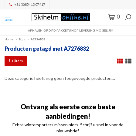
+31 (0)85 - 13 07 417
0
MENU
AFHALEN OF DPD PAKKETSHOP LEVERING MOGELIJK!
Home
Tags
A7276832
Producten getagd met A7276832
Filters
Deze categorie heeft nog geen toegevoegde producten....
Ontvang als eerste onze beste
aanbiedingen!
Echte wintersporters missen niets. Schrijf u snel in voor de
nieuwsbrief.