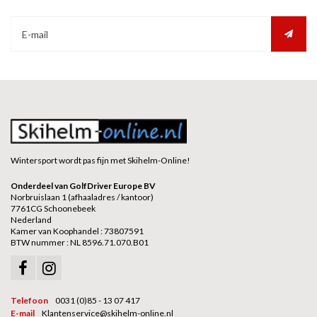
Wintersport wordt pas fijn met Skihelm-Online!
Onderdeel van GolfDriver Europe BV
Norbruislaan 1 (afhaaladres / kantoor)
7761CG Schoonebeek
Nederland
Kamer van Koophandel : 73807591
BTW nummer : NL 8596.71.070.B01
Telefoon
0031 (0)85 - 13 07 417
E-mail
Klantenservice@skihelm-online.nl