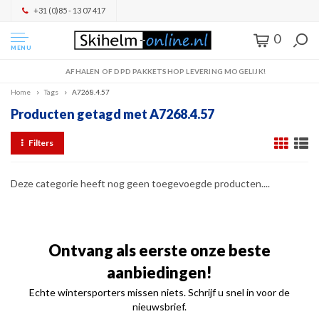
+31 (0)85 - 13 07 417
0
MENU
AFHALEN OF DPD PAKKETSHOP LEVERING MOGELIJK!
Home
Tags
A7268.4.57
Producten getagd met A7268.4.57
Filters
Deze categorie heeft nog geen toegevoegde producten....
Ontvang als eerste onze beste
aanbiedingen!
Echte wintersporters missen niets. Schrijf u snel in voor de
nieuwsbrief.