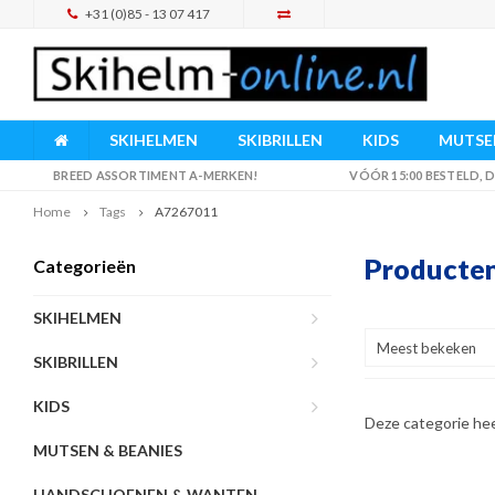
+31 (0)85 - 13 07 417
SKIHELMEN
SKIBRILLEN
KIDS
MUTSEN
BREED ASSORTIMENT A-MERKEN!
VÓÓR 15:00 BESTELD,
Home
Tags
A7267011
Producte
Categorieën
SKIHELMEN
Meest bekeken
SKIBRILLEN
KIDS
Deze categorie he
MUTSEN & BEANIES
HANDSCHOENEN & WANTEN