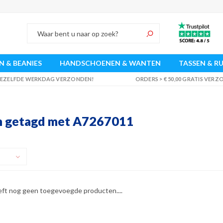
 & BEANIES
HANDSCHOENEN & WANTEN
TASSEN & R
 DEZELFDE WERKDAG VERZONDEN!
ORDERS > € 50,00 GRATIS VER
n getagd met A7267011
eft nog geen toegevoegde producten....