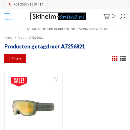
+31 (0)85 - 13 07 417
0
MENU
AFHALEN OF DPD PAKKETSHOP LEVERING MOGELIJK!
Home
Tags
A7256821
Producten getagd met A7256821
Filters