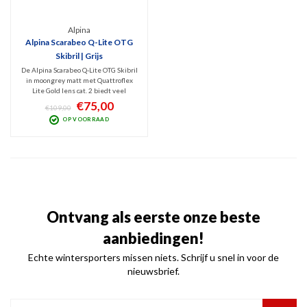
Alpina
Alpina Scarabeo Q-Lite OTG
Skibril | Grijs
De Alpina Scarabeo Q-Lite OTG Skibril
in moongrey matt met Quattroflex
Lite Gold lens cat. 2 biedt veel
comfort en geeft helder zicht in
€75,00
€109,00
verschillende lichtomstandigheden
OP VOORRAAD
op de piste. De skibril is op zijn best
met bewolkt tot licht zonnig weer.
Ontvang als eerste onze beste
aanbiedingen!
Echte wintersporters missen niets. Schrijf u snel in voor de
nieuwsbrief.