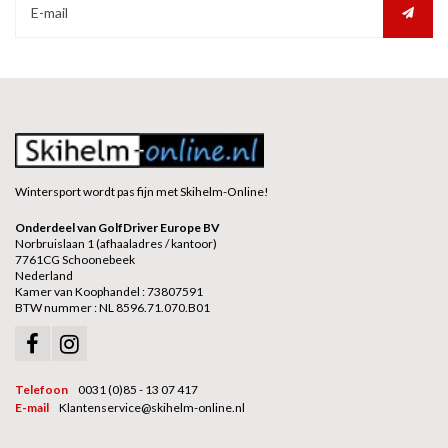
Wintersport wordt pas fijn met Skihelm-Online!
Onderdeel van GolfDriver Europe BV
Norbruislaan 1 (afhaaladres / kantoor)
7761CG Schoonebeek
Nederland
Kamer van Koophandel : 73807591
BTW nummer : NL 8596.71.070.B01
Telefoon
0031 (0)85 - 13 07 417
E-mail
Klantenservice@skihelm-online.nl