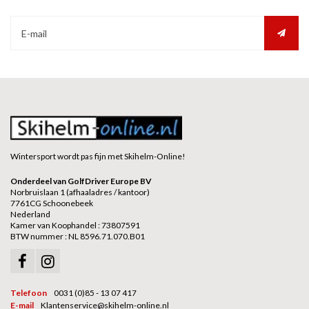
Wintersport wordt pas fijn met Skihelm-Online!
Onderdeel van GolfDriver Europe BV
Norbruislaan 1 (afhaaladres / kantoor)
7761CG Schoonebeek
Nederland
Kamer van Koophandel : 73807591
BTW nummer : NL 8596.71.070.B01
Telefoon
0031 (0)85 - 13 07 417
E-mail
Klantenservice@skihelm-online.nl