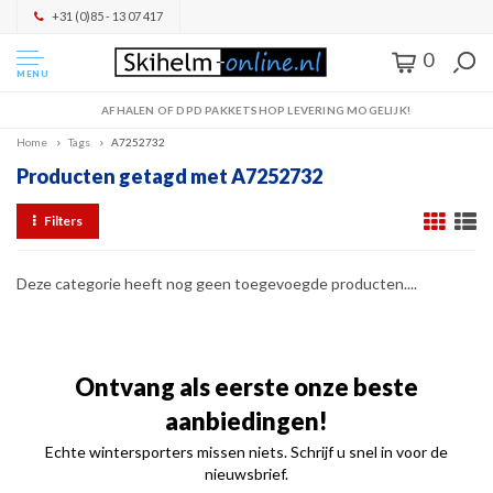
+31 (0)85 - 13 07 417
0
MENU
AFHALEN OF DPD PAKKETSHOP LEVERING MOGELIJK!
Home
Tags
A7252732
Producten getagd met A7252732
Filters
Deze categorie heeft nog geen toegevoegde producten....
Ontvang als eerste onze beste
aanbiedingen!
Echte wintersporters missen niets. Schrijf u snel in voor de
nieuwsbrief.