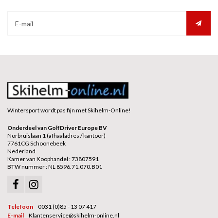
Wintersport wordt pas fijn met Skihelm-Online!
Onderdeel van GolfDriver Europe BV
Norbruislaan 1 (afhaaladres / kantoor)
7761CG Schoonebeek
Nederland
Kamer van Koophandel : 73807591
BTW nummer : NL 8596.71.070.B01
Telefoon
0031 (0)85 - 13 07 417
E-mail
Klantenservice@skihelm-online.nl