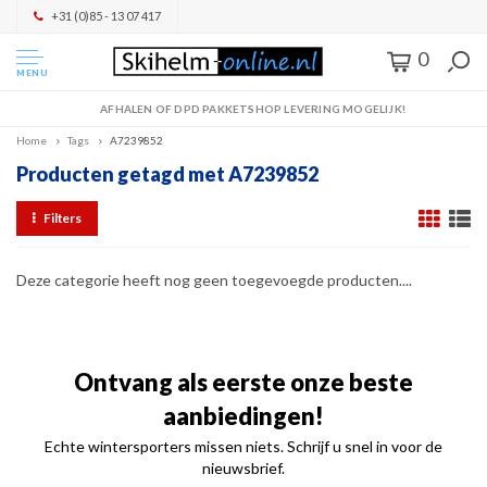
+31 (0)85 - 13 07 417
0
MENU
AFHALEN OF DPD PAKKETSHOP LEVERING MOGELIJK!
Home
Tags
A7239852
Producten getagd met A7239852
Filters
Deze categorie heeft nog geen toegevoegde producten....
Ontvang als eerste onze beste
aanbiedingen!
Echte wintersporters missen niets. Schrijf u snel in voor de
nieuwsbrief.