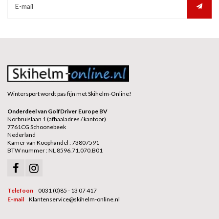
Wintersport wordt pas fijn met Skihelm-Online!
Onderdeel van GolfDriver Europe BV
Norbruislaan 1 (afhaaladres / kantoor)
7761CG Schoonebeek
Nederland
Kamer van Koophandel : 73807591
BTW nummer : NL 8596.71.070.B01
Telefoon
0031 (0)85 - 13 07 417
E-mail
Klantenservice@skihelm-online.nl