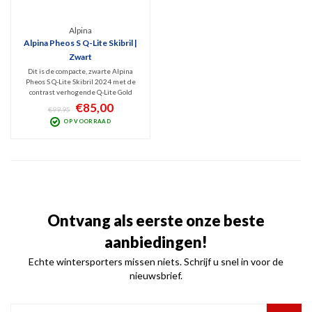
Alpina
Alpina Pheos S Q-Lite Skibril |
Zwart
Dit is de compacte, zwarte Alpina
Pheos S Q-Lite Skibril 2024 met de
contrast verhogende Q-Lite Gold
Mirror lens (Cat. 2). Deze
€85,00
€99,95
spiegellens filtert de schadelijk UV
OP VOORRAAD
100% en blokt Infrarode straling.
Optimaal zicht bij bewolkt tot licht
zonnig weer.
Ontvang als eerste onze beste
aanbiedingen!
Echte wintersporters missen niets. Schrijf u snel in voor de
nieuwsbrief.